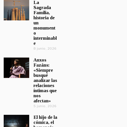
La
Sagrada
Familia,
historia de
un
monument
o
interminabl
e
8 junio, 2026
Anxos
Fazáns:
«Siempre
busqué
analizar las
relaciones
íntimas que
nos
afectan»
5 junio, 2026
El hijo de la
cómica, el