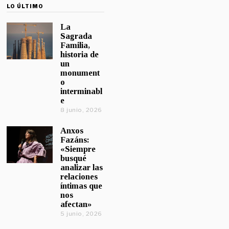
LO ÚLTIMO
La
Sagrada
Familia,
historia de
un
monument
o
interminabl
e
8 junio, 2026
Anxos
Fazáns:
«Siempre
busqué
analizar las
relaciones
íntimas que
nos
afectan»
5 junio, 2026