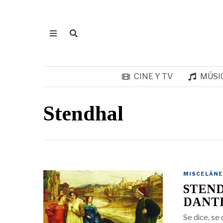
CINE Y TV
MÚSI
Stendhal
MISCELÁNE
STEND
DANT
Se dice, se