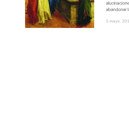
alucinacion
abandonar la
5 mayo, 201