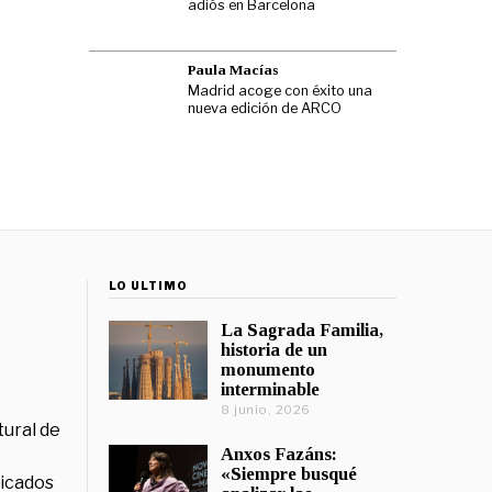
adiós en Barcelona
Paula Macías
Madrid acoge con éxito una
nueva edición de ARCO
LO ÚLTIMO
La Sagrada Familia,
historia de un
monumento
interminable
8 junio, 2026
tural de
Anxos Fazáns:
«Siempre busqué
licados