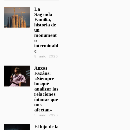
La
Sagrada
Familia,
historia de
un
monument
o
interminabl
e
8 junio, 2026
Anxos
Fazáns:
«Siempre
busqué
analizar las
relaciones
íntimas que
nos
afectan»
5 junio, 2026
El hijo de la