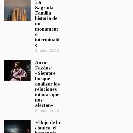
La
Sagrada
Familia,
historia de
un
monument
o
interminabl
e
8 junio, 2026
Anxos
Fazáns:
«Siempre
busqué
analizar las
relaciones
íntimas que
nos
afectan»
5 junio, 2026
El hijo de la
cómica, el