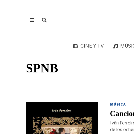
CINE Y TV
MÚSI
SPNB
MÚSICA
Cancion
Iván Ferreir
de los oche