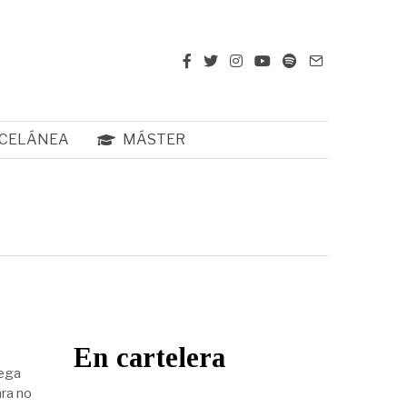
CELÁNEA
MÁSTER
En cartelera
lega
ara no