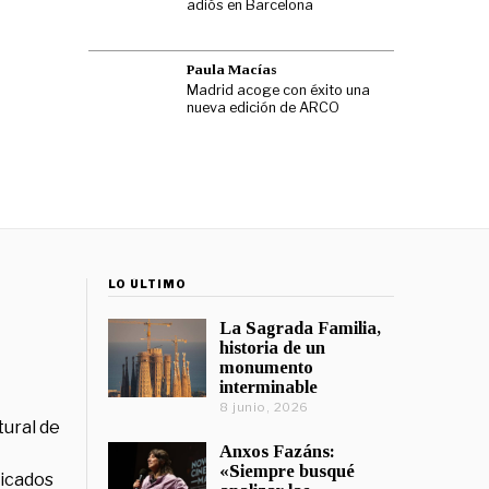
adiós en Barcelona
Paula Macías
Madrid acoge con éxito una
nueva edición de ARCO
LO ÚLTIMO
La Sagrada Familia,
historia de un
monumento
interminable
8 junio, 2026
tural de
Anxos Fazáns:
«Siempre busqué
licados