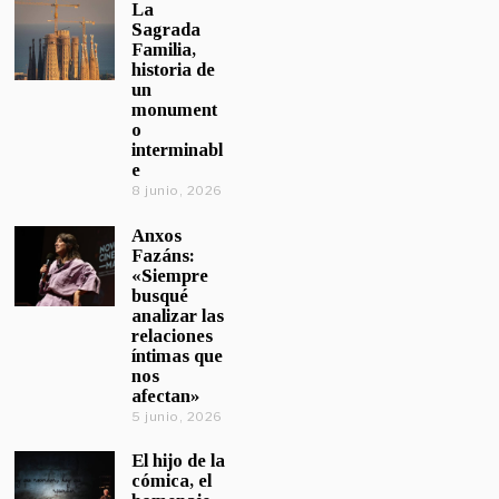
La
Sagrada
Familia,
historia de
un
monument
o
interminabl
e
8 junio, 2026
Anxos
Fazáns:
«Siempre
busqué
analizar las
relaciones
íntimas que
nos
afectan»
5 junio, 2026
El hijo de la
cómica, el