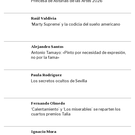
Princesa de Asturias de las Artes 2026
Raúl Valdivia
‘Marty Supreme’ y la codicia del sueño americano
Alejandro Santos
Antonio Tamayo: «Pinto por necesidad de expresión,
no por la fama»
Paula Rodríguez
Los secretos ocultos de Sevilla
Fernando Olmedo
‘Calentamiento’ y ‘Los miserables’ se reparten los
cuartos premios Talía
Ignacio Mora