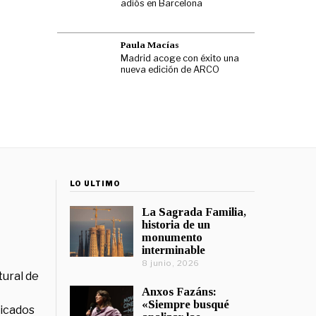
adiós en Barcelona
Paula Macías
Madrid acoge con éxito una
nueva edición de ARCO
LO ÚLTIMO
La Sagrada Familia,
historia de un
monumento
interminable
8 junio, 2026
tural de
Anxos Fazáns:
«Siempre busqué
licados