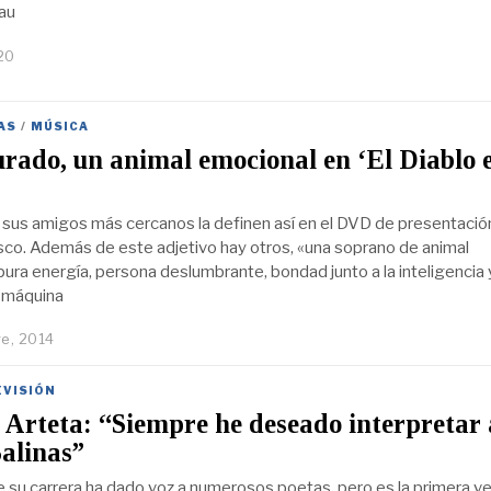
au
020
AS
/
MÚSICA
urado, un animal emocional en ‘El Diablo e
 sus amigos más cercanos la definen así en el DVD de presentació
sco. Además de este adjetivo hay otros, «una soprano de animal
pura energía, persona deslumbrante, bondad junto a la inteligencia 
 máquina
e, 2014
EVISIÓN
Arteta: “Siempre he deseado interpretar 
alinas”
de su carrera ha dado voz a numerosos poetas, pero es la primera v