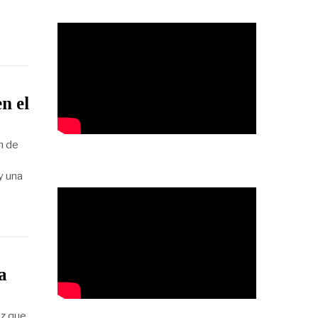
n el
n de
y una
a
ez que