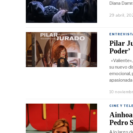
Diana Damr
29 abril, 2
ENTREVIST
Pilar J
Poder’
«Valiente»,
su nuevo di
emocional, 
apasionada
10 noviembr
CINE Y TEL
Ainhoa 
Pedro S
A lo largo 