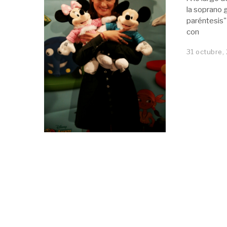
la soprano 
paréntesis"
con
31 octubre,