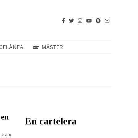
CELÁNEA
MÁSTER
 en
En cartelera
soprano