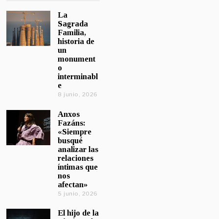
La
Sagrada
Familia,
historia de
un
monument
o
interminabl
e
8 junio, 2026
Anxos
Fazáns:
«Siempre
busqué
analizar las
relaciones
íntimas que
nos
afectan»
5 junio, 2026
El hijo de la