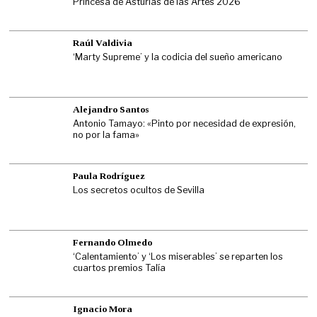
Princesa de Asturias de las Artes 2026
Raúl Valdivia
‘Marty Supreme’ y la codicia del sueño americano
Alejandro Santos
Antonio Tamayo: «Pinto por necesidad de expresión,
no por la fama»
Paula Rodríguez
Los secretos ocultos de Sevilla
Fernando Olmedo
‘Calentamiento’ y ‘Los miserables’ se reparten los
cuartos premios Talía
Ignacio Mora