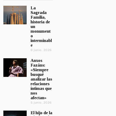
La
Sagrada
Familia,
historia de
un
monument
o
interminabl
e
8 junio, 2026
Anxos
Fazáns:
«Siempre
busqué
analizar las
relaciones
íntimas que
nos
afectan»
5 junio, 2026
El hijo de la