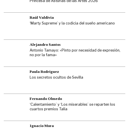
Princesa de Asturias de las Artes 2026
Raúl Valdivia
‘Marty Supreme’ y la codicia del sueño americano
Alejandro Santos
Antonio Tamayo: «Pinto por necesidad de expresión,
no por la fama»
Paula Rodríguez
Los secretos ocultos de Sevilla
Fernando Olmedo
‘Calentamiento’ y ‘Los miserables’ se reparten los
cuartos premios Talía
Ignacio Mora