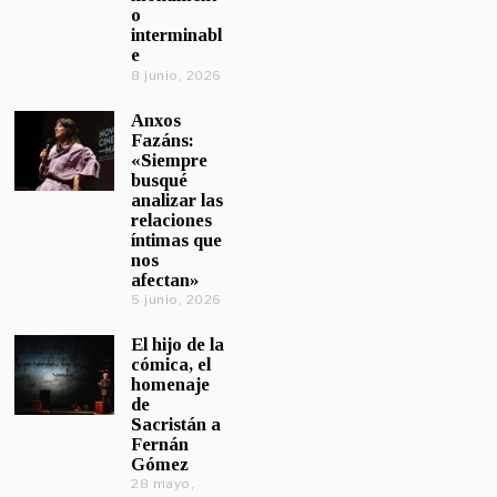
o
interminabl
e
8 junio, 2026
Anxos
Fazáns:
«Siempre
busqué
analizar las
relaciones
íntimas que
nos
afectan»
5 junio, 2026
El hijo de la
cómica, el
homenaje
de
Sacristán a
Fernán
Gómez
28 mayo,