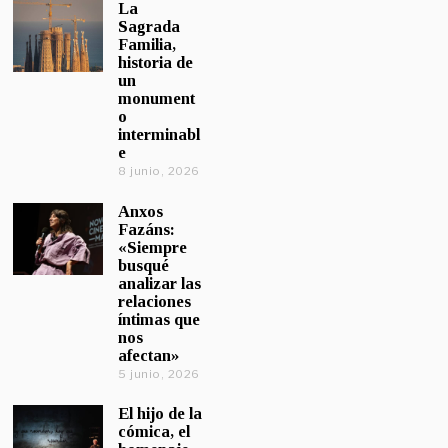
La
Sagrada
Familia,
historia de
un
monument
o
interminabl
e
8 junio, 2026
Anxos
Fazáns:
«Siempre
busqué
analizar las
relaciones
íntimas que
nos
afectan»
5 junio, 2026
El hijo de la
cómica, el