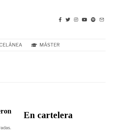
CELÁNEA
MÁSTER
eron
En cartelera
radas.