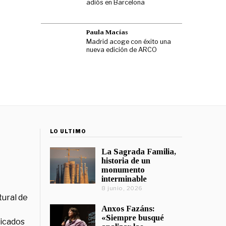
adiós en Barcelona
Paula Macías
Madrid acoge con éxito una
nueva edición de ARCO
LO ÚLTIMO
La Sagrada Familia,
historia de un
monumento
interminable
8 junio, 2026
tural de
Anxos Fazáns:
«Siempre busqué
licados