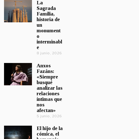
La
Sagrada
Familia,
historia de
un
monument
o
interminabl
e
8 junio, 2026
Anxos
Fazáns:
«Siempre
busqué
analizar las
relaciones
íntimas que
nos
afectan»
5 junio, 2026
El hijo de la
cómica, el