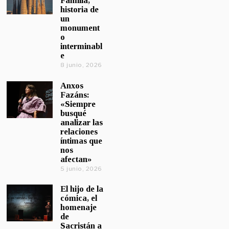
Familia,
historia de
un
monument
o
interminabl
e
8 junio, 2026
Anxos
Fazáns:
«Siempre
busqué
analizar las
relaciones
íntimas que
nos
afectan»
5 junio, 2026
El hijo de la
cómica, el
homenaje
de
Sacristán a