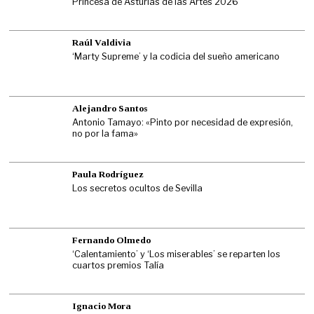
Princesa de Asturias de las Artes 2026
Raúl Valdivia
‘Marty Supreme’ y la codicia del sueño americano
Alejandro Santos
Antonio Tamayo: «Pinto por necesidad de expresión,
no por la fama»
Paula Rodríguez
Los secretos ocultos de Sevilla
Fernando Olmedo
‘Calentamiento’ y ‘Los miserables’ se reparten los
cuartos premios Talía
Ignacio Mora