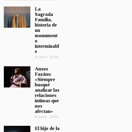
La
Sagrada
Familia,
historia de
un
monument
o
interminabl
e
8 junio, 2026
Anxos
Fazáns:
«Siempre
busqué
analizar las
relaciones
íntimas que
nos
afectan»
5 junio, 2026
El hijo de la