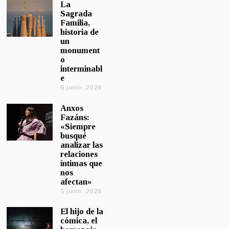
La
Sagrada
Familia,
historia de
un
monument
o
interminabl
e
8 junio, 2026
Anxos
Fazáns:
«Siempre
busqué
analizar las
relaciones
íntimas que
nos
afectan»
5 junio, 2026
El hijo de la
cómica, el