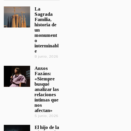
La
Sagrada
Familia,
historia de
un
monument
o
interminabl
e
8 junio, 2026
Anxos
Fazáns:
«Siempre
busqué
analizar las
relaciones
íntimas que
nos
afectan»
5 junio, 2026
El hijo de la