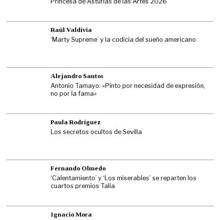
Princesa de Asturias de las Artes 2026
Raúl Valdivia
‘Marty Supreme’ y la codicia del sueño americano
Alejandro Santos
Antonio Tamayo: «Pinto por necesidad de expresión,
no por la fama»
Paula Rodríguez
Los secretos ocultos de Sevilla
Fernando Olmedo
‘Calentamiento’ y ‘Los miserables’ se reparten los
cuartos premios Talía
Ignacio Mora