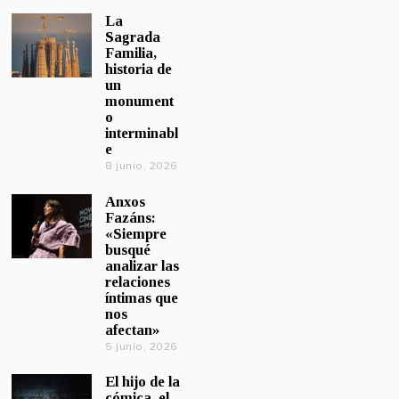
La
Sagrada
Familia,
historia de
un
monument
o
interminabl
e
8 junio, 2026
Anxos
Fazáns:
«Siempre
busqué
analizar las
relaciones
íntimas que
nos
afectan»
5 junio, 2026
El hijo de la
cómica, el