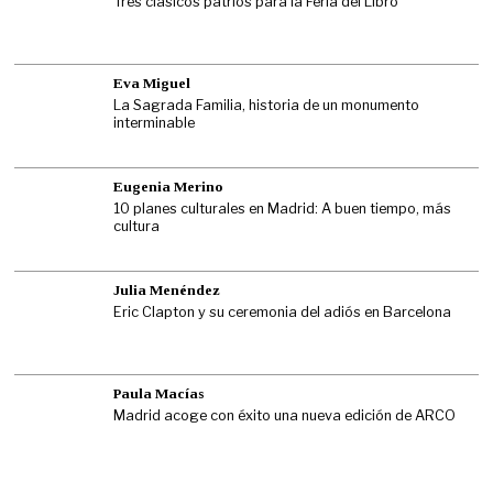
Tres clásicos patrios para la Feria del Libro
Eva Miguel
La Sagrada Familia, historia de un monumento
interminable
Eugenia Merino
10 planes culturales en Madrid: A buen tiempo, más
cultura
Julia Menéndez
Eric Clapton y su ceremonia del adiós en Barcelona
Paula Macías
Madrid acoge con éxito una nueva edición de ARCO