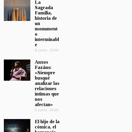
La
Sagrada
Familia,
historia de
un
monument
o
interminabl
e
8 junio, 2026
Anxos
Fazáns:
«Siempre
busqué
analizar las
relaciones
íntimas que
nos
afectan»
5 junio, 2026
El hijo de la
cómica, el