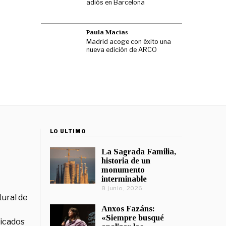
adiós en Barcelona
Paula Macías
Madrid acoge con éxito una
nueva edición de ARCO
LO ÚLTIMO
La Sagrada Familia,
historia de un
monumento
interminable
8 junio, 2026
tural de
Anxos Fazáns:
«Siempre busqué
licados