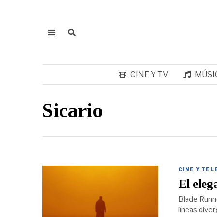
CINE Y TV
MÚSI
Sicario
CINE Y TEL
El eleg
Blade Runne
líneas dive