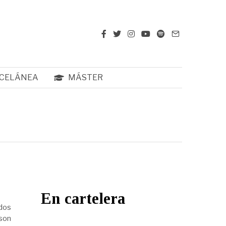
CELÁNEA
MÁSTER
En cartelera
 dos
 son