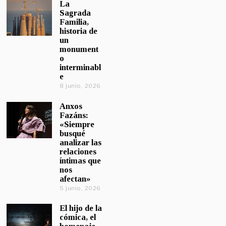
La
Sagrada
Familia,
historia de
un
monument
o
interminabl
e
8 junio, 2026
Anxos
Fazáns:
«Siempre
busqué
analizar las
relaciones
íntimas que
nos
afectan»
5 junio, 2026
El hijo de la
cómica, el