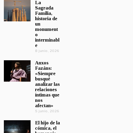
La
Sagrada
Familia,
historia de
un
monument
o
interminabl
e
8 junio, 2026
Anxos
Fazáns:
«Siempre
busqué
analizar las
relaciones
íntimas que
nos
afectan»
5 junio, 2026
El hijo de la
cómica, el