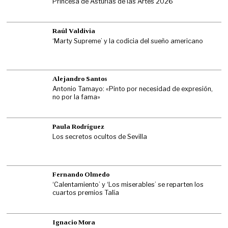
Princesa de Asturias de las Artes 2026
Raúl Valdivia
‘Marty Supreme’ y la codicia del sueño americano
Alejandro Santos
Antonio Tamayo: «Pinto por necesidad de expresión,
no por la fama»
Paula Rodríguez
Los secretos ocultos de Sevilla
Fernando Olmedo
‘Calentamiento’ y ‘Los miserables’ se reparten los
cuartos premios Talía
Ignacio Mora