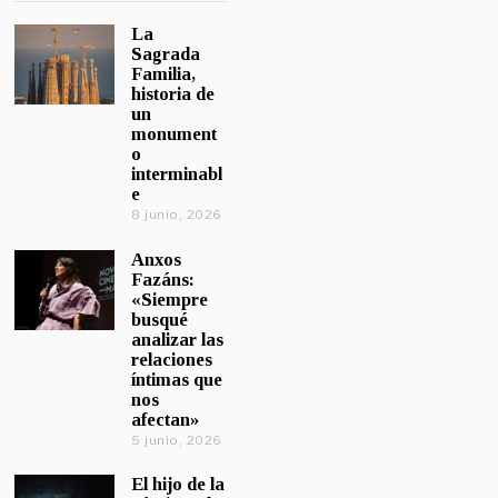
La
Sagrada
Familia,
historia de
un
monument
o
interminabl
e
8 junio, 2026
Anxos
Fazáns:
«Siempre
busqué
analizar las
relaciones
íntimas que
nos
afectan»
5 junio, 2026
El hijo de la