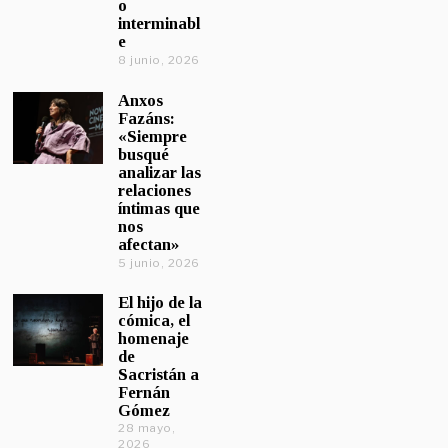
o
interminabl
e
8 junio, 2026
Anxos
Fazáns:
«Siempre
busqué
analizar las
relaciones
íntimas que
nos
afectan»
5 junio, 2026
El hijo de la
cómica, el
homenaje
de
Sacristán a
Fernán
Gómez
28 mayo,
2026