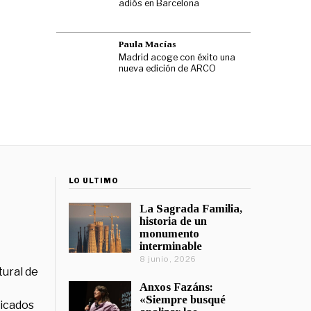
adiós en Barcelona
Paula Macías
Madrid acoge con éxito una
nueva edición de ARCO
LO ÚLTIMO
La Sagrada Familia,
historia de un
monumento
interminable
8 junio, 2026
tural de
Anxos Fazáns:
«Siempre busqué
licados