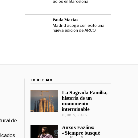
adiós en Barcelona
Paula Macías
Madrid acoge con éxito una
nueva edición de ARCO
LO ÚLTIMO
La Sagrada Familia,
historia de un
monumento
interminable
8 junio, 2026
tural de
Anxos Fazáns:
«Siempre busqué
licados