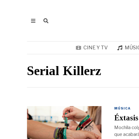
CINE Y TV
MÚSI
Serial Killerz
MÚSICA
Éxtasis
Mochila col
que acabará