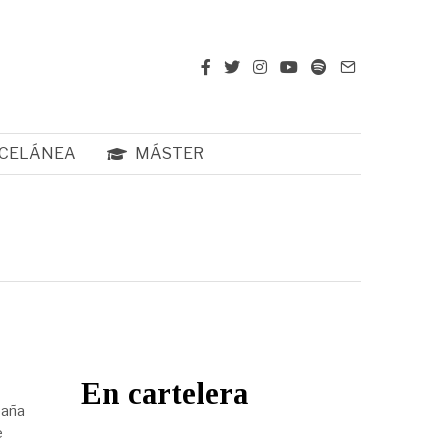
CELÁNEA
MÁSTER
En cartelera
paña
e