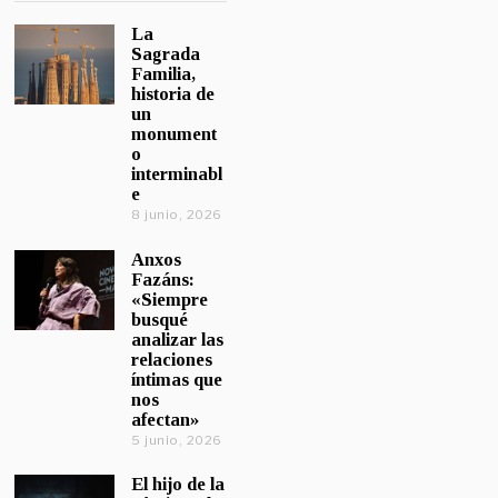
La
Sagrada
Familia,
historia de
un
monument
o
interminabl
e
8 junio, 2026
Anxos
Fazáns:
«Siempre
busqué
analizar las
relaciones
íntimas que
nos
afectan»
5 junio, 2026
El hijo de la