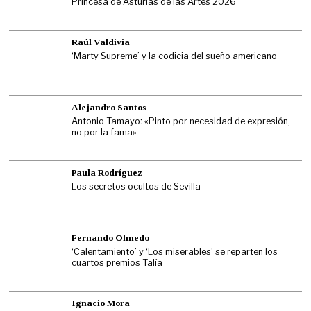
Princesa de Asturias de las Artes 2026
Raúl Valdivia
‘Marty Supreme’ y la codicia del sueño americano
Alejandro Santos
Antonio Tamayo: «Pinto por necesidad de expresión,
no por la fama»
Paula Rodríguez
Los secretos ocultos de Sevilla
Fernando Olmedo
‘Calentamiento’ y ‘Los miserables’ se reparten los
cuartos premios Talía
Ignacio Mora