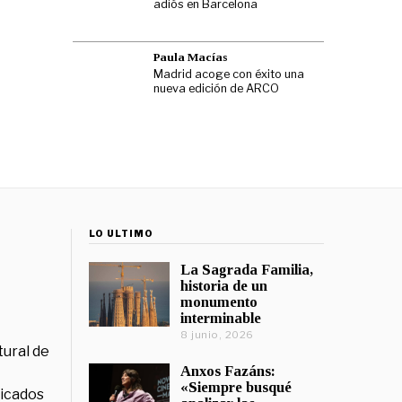
adiós en Barcelona
Paula Macías
Madrid acoge con éxito una
nueva edición de ARCO
LO ÚLTIMO
La Sagrada Familia,
historia de un
monumento
interminable
8 junio, 2026
tural de
Anxos Fazáns:
«Siempre busqué
licados