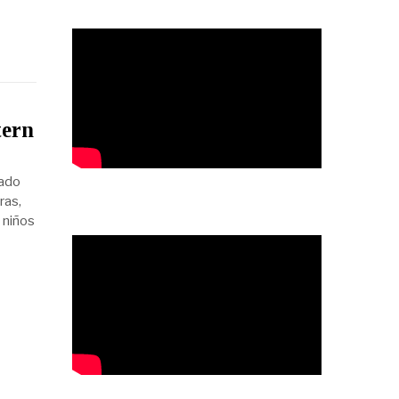
tern
jado
ras,
 niños