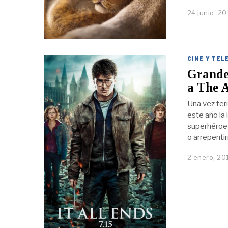
24 junio, 2
CINE Y TEL
Grandes
a The A
Una vez ter
este año la
superhéroes
o arrepenti
2 enero, 20