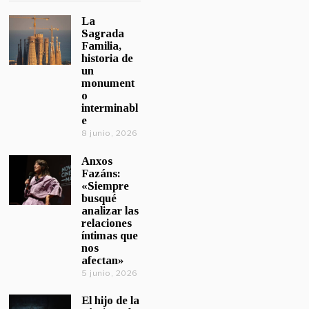
La
Sagrada
Familia,
historia de
un
monument
o
interminabl
e
8 junio, 2026
Anxos
Fazáns:
«Siempre
busqué
analizar las
relaciones
íntimas que
nos
afectan»
5 junio, 2026
El hijo de la