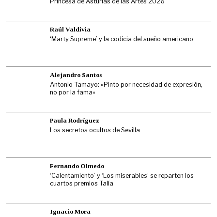
Princesa de Asturias de las Artes 2026
Raúl Valdivia
‘Marty Supreme’ y la codicia del sueño americano
Alejandro Santos
Antonio Tamayo: «Pinto por necesidad de expresión,
no por la fama»
Paula Rodríguez
Los secretos ocultos de Sevilla
Fernando Olmedo
‘Calentamiento’ y ‘Los miserables’ se reparten los
cuartos premios Talía
Ignacio Mora