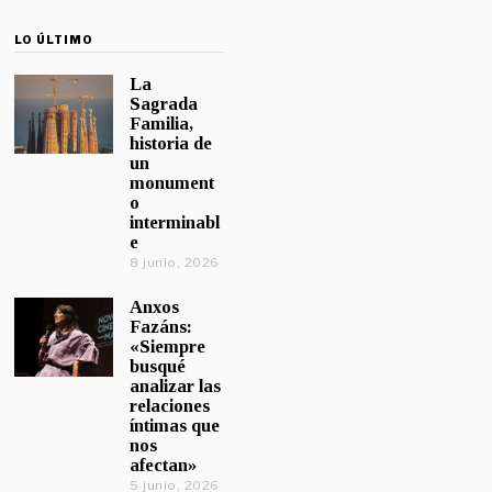
LO ÚLTIMO
La
Sagrada
Familia,
historia de
un
monument
o
interminabl
e
8 junio, 2026
Anxos
Fazáns:
«Siempre
busqué
analizar las
relaciones
íntimas que
nos
afectan»
5 junio, 2026