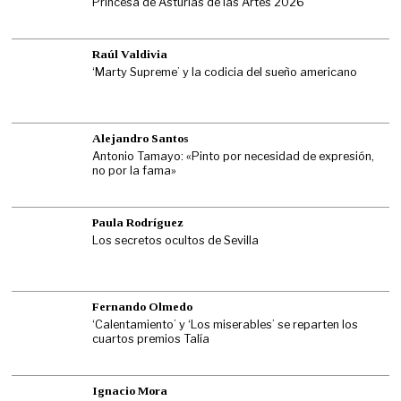
Princesa de Asturias de las Artes 2026
Raúl Valdivia
‘Marty Supreme’ y la codicia del sueño americano
Alejandro Santos
Antonio Tamayo: «Pinto por necesidad de expresión,
no por la fama»
Paula Rodríguez
Los secretos ocultos de Sevilla
Fernando Olmedo
‘Calentamiento’ y ‘Los miserables’ se reparten los
cuartos premios Talía
Ignacio Mora