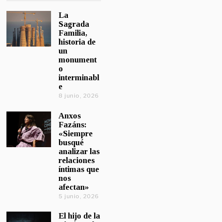
La
Sagrada
Familia,
historia de
un
monument
o
interminabl
e
8 junio, 2026
Anxos
Fazáns:
«Siempre
busqué
analizar las
relaciones
íntimas que
nos
afectan»
5 junio, 2026
El hijo de la