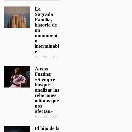
La
Sagrada
Familia,
historia de
un
monument
o
interminabl
e
8 junio, 2026
Anxos
Fazáns:
«Siempre
busqué
analizar las
relaciones
íntimas que
nos
afectan»
5 junio, 2026
El hijo de la