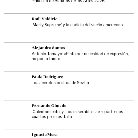
Princesa de Asturias de las Artes 2026
Raúl Valdivia
‘Marty Supreme’ y la codicia del sueño americano
Alejandro Santos
Antonio Tamayo: «Pinto por necesidad de expresión,
no por la fama»
Paula Rodríguez
Los secretos ocultos de Sevilla
Fernando Olmedo
‘Calentamiento’ y ‘Los miserables’ se reparten los
cuartos premios Talía
Ignacio Mora