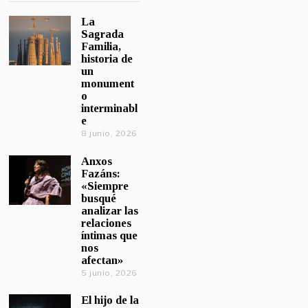
La
Sagrada
Familia,
historia de
un
monument
o
interminabl
e
8 junio, 2026
Anxos
Fazáns:
«Siempre
busqué
analizar las
relaciones
íntimas que
nos
afectan»
5 junio, 2026
El hijo de la