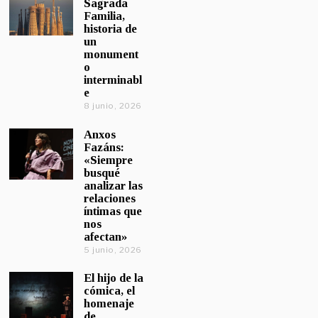
Sagrada
Familia,
historia de
un
monument
o
interminabl
e
8 junio, 2026
Anxos
Fazáns:
«Siempre
busqué
analizar las
relaciones
íntimas que
nos
afectan»
5 junio, 2026
El hijo de la
cómica, el
homenaje
de