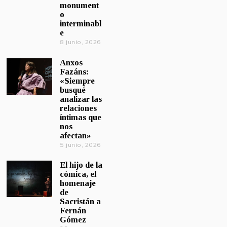
monument
o
interminabl
e
8 junio, 2026
Anxos
Fazáns:
«Siempre
busqué
analizar las
relaciones
íntimas que
nos
afectan»
5 junio, 2026
El hijo de la
cómica, el
homenaje
de
Sacristán a
Fernán
Gómez