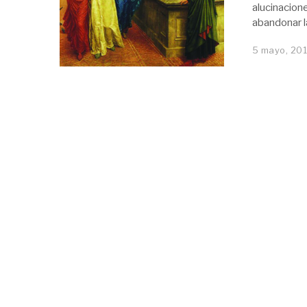
alucinacion
abandonar la
5 mayo, 201