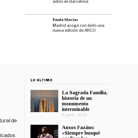
adiós en Barcelona
Paula Macías
Madrid acoge con éxito una
nueva edición de ARCO
LO ÚLTIMO
La Sagrada Familia,
historia de un
monumento
interminable
8 junio, 2026
tural de
Anxos Fazáns:
«Siempre busqué
licados