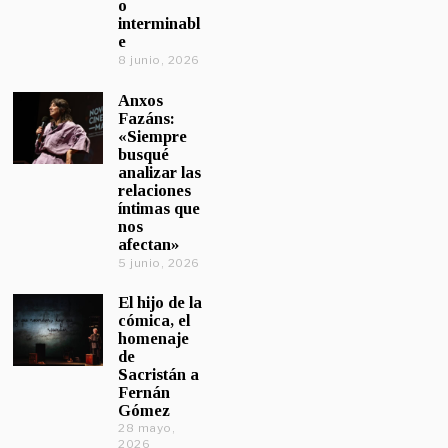
o
interminabl
e
8 junio, 2026
Anxos
Fazáns:
«Siempre
busqué
analizar las
relaciones
íntimas que
nos
afectan»
5 junio, 2026
El hijo de la
cómica, el
homenaje
de
Sacristán a
Fernán
Gómez
28 mayo,
2026