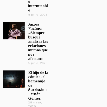
o
interminabl
e
8 junio, 2026
Anxos
Fazáns:
«Siempre
busqué
analizar las
relaciones
íntimas que
nos
afectan»
5 junio, 2026
El hijo de la
cómica, el
homenaje
de
Sacristán a
Fernán
Gómez
28 mayo,
2026