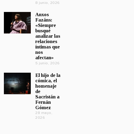
8 junio, 2026
Anxos
Fazáns:
«Siempre
busqué
analizar las
relaciones
íntimas que
nos
afectan»
5 junio, 2026
El hijo de la
cómica, el
homenaje
de
Sacristán a
Fernán
Gómez
28 mayo,
2026