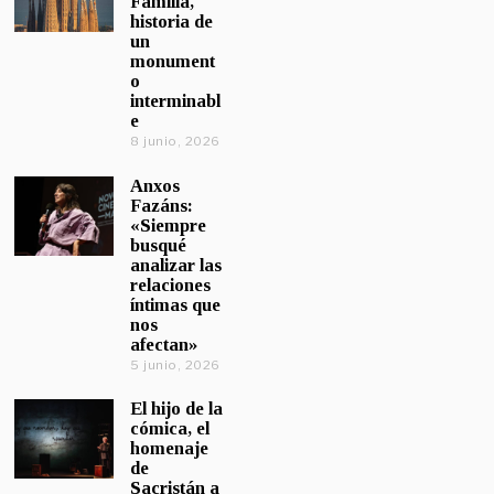
Familia,
historia de
un
monument
o
interminabl
e
8 junio, 2026
Anxos
Fazáns:
«Siempre
busqué
analizar las
relaciones
íntimas que
nos
afectan»
5 junio, 2026
El hijo de la
cómica, el
homenaje
de
Sacristán a