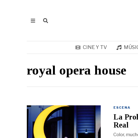
CINE Y TV
MÚSI
royal opera house
ESCENA
La Proh
Real
Color, mucho