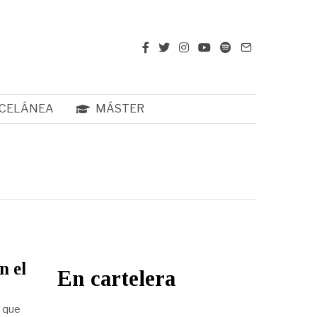
CELÁNEA
MÁSTER
n el
En cartelera
a que