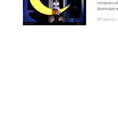
compuso el 
ópera que e
19 febrero,