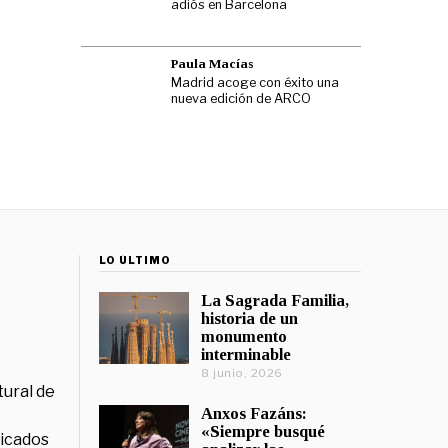
adiós en Barcelona
Paula Macías
Madrid acoge con éxito una
nueva edición de ARCO
LO ÚLTIMO
La Sagrada Familia,
historia de un
monumento
interminable
8 junio, 2026
tural de
Anxos Fazáns:
«Siempre busqué
licados