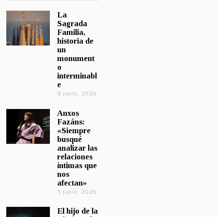
La
Sagrada
Familia,
historia de
un
monument
o
interminabl
e
8 junio, 2026
Anxos
Fazáns:
«Siempre
busqué
analizar las
relaciones
íntimas que
nos
afectan»
5 junio, 2026
El hijo de la