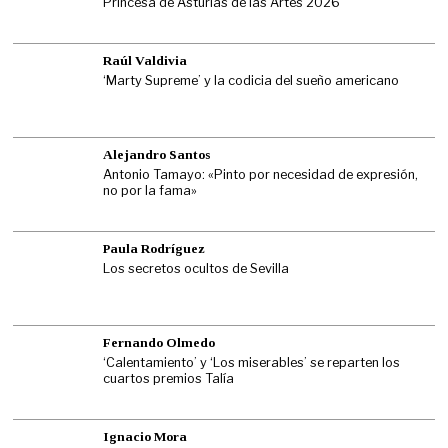
Princesa de Asturias de las Artes 2026
Raúl Valdivia
‘Marty Supreme’ y la codicia del sueño americano
Alejandro Santos
Antonio Tamayo: «Pinto por necesidad de expresión,
no por la fama»
Paula Rodríguez
Los secretos ocultos de Sevilla
Fernando Olmedo
‘Calentamiento’ y ‘Los miserables’ se reparten los
cuartos premios Talía
Ignacio Mora