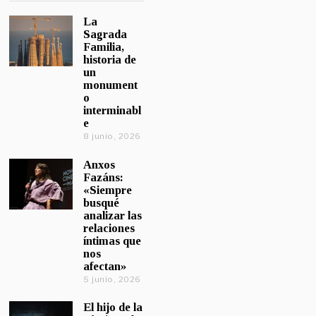
La
Sagrada
Familia,
historia de
un
monument
o
interminabl
e
8 junio, 2026
Anxos
Fazáns:
«Siempre
busqué
analizar las
relaciones
íntimas que
nos
afectan»
5 junio, 2026
El hijo de la