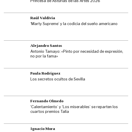
Princesa de Asturias de las Artes 2026
Raúl Valdivia
‘Marty Supreme’ y la codicia del sueño americano
Alejandro Santos
Antonio Tamayo: «Pinto por necesidad de expresión,
no por la fama»
Paula Rodríguez
Los secretos ocultos de Sevilla
Fernando Olmedo
‘Calentamiento’ y ‘Los miserables’ se reparten los
cuartos premios Talía
Ignacio Mora