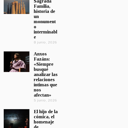
Sagrada
Familia,
historia de
un
monument
o
interminabl
e
8 junio, 2026
Anxos
Fazáns:
«Siempre
busqué
analizar las
relaciones
íntimas que
nos
afectan»
5 junio, 2026
El hijo de la
cómica, el
homenaje
de