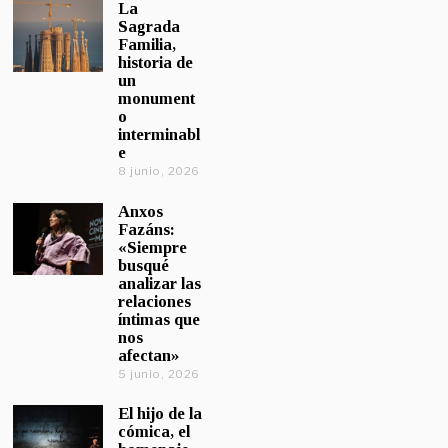
La
Sagrada
Familia,
historia de
un
monument
o
interminabl
e
8 junio, 2026
Anxos
Fazáns:
«Siempre
busqué
analizar las
relaciones
íntimas que
nos
afectan»
5 junio, 2026
El hijo de la
cómica, el