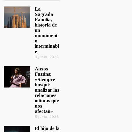
La
Sagrada
Familia,
historia de
un
monument
o
interminabl
e
8 junio, 2026
Anxos
Fazáns:
«Siempre
busqué
analizar las
relaciones
íntimas que
nos
afectan»
5 junio, 2026
El hijo de la