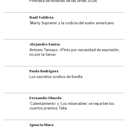
Princesa de Asturias de las Artes 2026
Raúl Valdivia
‘Marty Supreme’ y la codicia del sueño americano
Alejandro Santos
Antonio Tamayo: «Pinto por necesidad de expresión,
no por la fama»
Paula Rodríguez
Los secretos ocultos de Sevilla
Fernando Olmedo
‘Calentamiento’ y ‘Los miserables’ se reparten los
cuartos premios Talía
Ignacio Mora