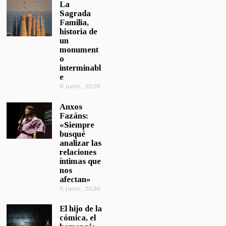
La
Sagrada
Familia,
historia de
un
monument
o
interminabl
e
8 junio, 2026
Anxos
Fazáns:
«Siempre
busqué
analizar las
relaciones
íntimas que
nos
afectan»
5 junio, 2026
El hijo de la
cómica, el