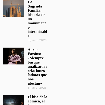
La
Sagrada
Familia,
historia de
un
monument
o
interminabl
e
8 junio, 2026
Anxos
Fazáns:
«Siempre
busqué
analizar las
relaciones
íntimas que
nos
afectan»
5 junio, 2026
El hijo de la
cómica, el